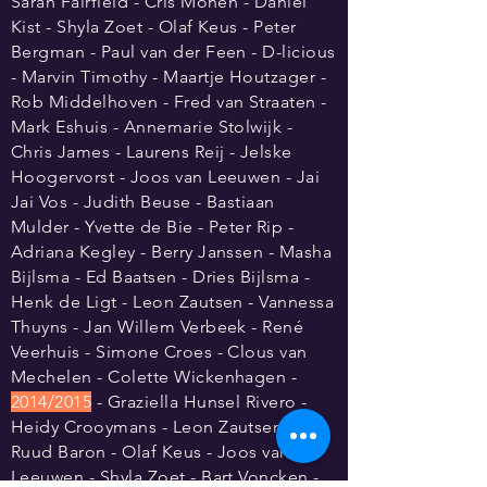
Sarah Fairfield - Cris Monen - Daniel
Kist - Shyla Zoet - Olaf Keus - Peter
Bergman - Paul van der Feen - D-licious
- Marvin Timothy - Maartje Houtzager -
Rob Middelhoven - Fred van Straaten -
Mark Eshuis - Annemarie Stolwijk -
Chris James - Laurens Reij - Jelske
Hoogervorst - Joos van Leeuwen - Jai
Jai Vos - Judith Beuse - Bastiaan
Mulder - Yvette de Bie - Peter Rip -
Adriana Kegley - Berry Janssen - Masha
Bijlsma - Ed Baatsen - Dries Bijlsma -
Henk de Ligt - Leon Zautsen - Vannessa
Thuyns - Jan Willem Verbeek - René
Veerhuis - Simone Croes - Clous van
Mechelen - Colette Wickenhagen -
2014/2015
- Graziella Hunsel Rivero -
Heidy Crooymans - Leon Zautsen -
Ruud Baron - Olaf Keus -
Joos
van
Leeuwen - Shyla Zoet - Bart Voncken -