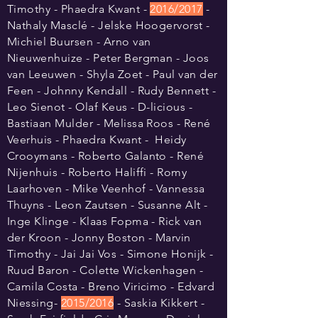
Timothy - Phaedra Kwant -
2016/2017
-
Nathaly Masclé - Jelske Hoogervorst -
Michiel Buursen - Arno van
Nieuwenhuize - Peter Bergman - Joos
van Leeuwen - Shyla Zoet - Paul van der
Feen - Johnny Kendall - Rudy Bennett -
Leo Sienot - Olaf Keus - D-licious -
Bastiaan Mulder - Melissa Roos - René
Veerhuis - Phaedra Kwant - Heidy
Crooymans - Roberto Galanto - René
Nijenhuis - Roberto Haliffi - Romy
Laarhoven - Mike Veenhof - Vannessa
Thuyns - Leon Zautsen - Susanne Alt -
Inge Klinge - Klaas Fopma - Rick van
der Kroon - Jonny Boston - Marvin
Timothy - Jai Jai Vos - Simone Honijk -
Ruud Baron - Colette Wickenhagen -
Camila Costa - Breno Viricimo - Edvard
Niessing-
2015/2016
- Saskia Kikkert -