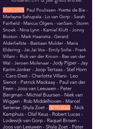
2
02
0/20
25
Paul Poulissen -Yvette de Bie -
Marlayne Sahupala - Lo van Gorp - Sarah
Fairfield - Marcus Olgers - vanSam - Storm
Snoek - Nina Lynn - Kamiel Kluft - Jonny
Boston - Mark Haanstra - Gerard
Alderliefste - Bastiaan Mulder - Maria
Eldering - Jai Jai Vos - Emily Sofie - Frank
Villani - Rick van der Kroon - Bas van der
Jody Pijper - Jay
Wal - Jeroen Molenaar -
Karim Jonker -
Joop Tertaas - Stef Horn
- Caro Dest - Charlotte Villani- Leo
Sienot -
Patrick Mackaay - Paul van der
Feen - Joos van Leeuwen - Peter
Bergman - Michiel Buursen - Niek van
Wiggen - Rob Middelhoven - Marcel
Serierse -Shyla Zoet -
- Nick
2
019
/
2020
Kamphuis - Olaf Keus - Robert Lucas -
Lodewijk van Gorp - Raquel Brown -
Joos van Leeuwen - Shyla Zoet - Peter