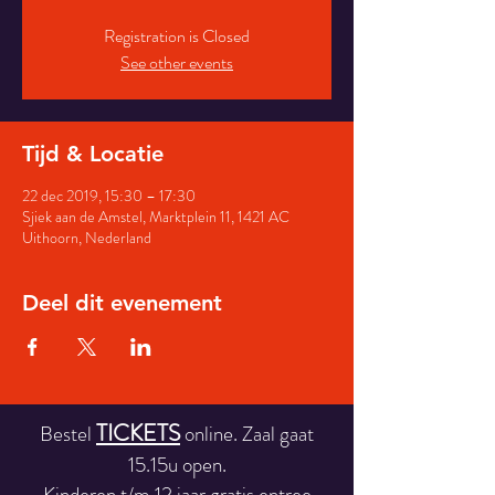
Registration is Closed
See other events
Tijd & Locatie
22 dec 2019, 15:30 – 17:30
Sjiek aan de Amstel, Marktplein 11, 1421 AC
Uithoorn, Nederland
Deel dit evenement
TICKETS
Bestel
online. Zaal gaat
15.15u open.
Kinderen t/m 12 jaar gratis entree.