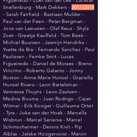
Figueiredo - Loet van der Lee - Lucette
Snellenburg - Mark Dekkers -
2017/2018
- Sarah Fairfield - Bastiaan Mulder -
Paul van der Feen - Peter Bergman -
Joos van Leeuwen - Olaf Keus - Shyla
Zoet - Greetje Kauffeld - Tom Beek -
Michiel Buursen - Jasmijn Hendriks -
Yvette de Bie - Fernando Sanchez - Paul
Paulissen - Femke Smit - Lucas
Figueiredo - Daniel de Moraes - Breno
Viricimo - Roberto Galanto - Jonny
Boston - Anne-Marie Hunsel - Graziella
Hunsel Rivero - Leon Bartelsman -
Vannessa Thuyns - Leon Zautsen -
Medine Bouma - Juan Rodrigo - Cajan
Witmer - Erik Kooger - Guillaume Ortet
- Tyra - Joke van der Hoek - Marcella
Wisbrun - Marcel Serierse - Marcel
Schimscheimer - Dennis Kivit - Pip
Alblas - Jelske Hoogervorst - Marvin