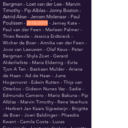
Bergman - Loet van der Le
e - Marvin
Timothy - Pip Alblas - Jonny Boston -
Astrid Akse - Jeroen Molenaar - Paul
Poulissen
-
2018/2019
- Jerney Kate -
Paul van der Feen - Marleen Palmer -
Thies Reede - Jessica Erdtsieck -
Wicher de Boer - Annika
van
der Feen
-
Joos van Leeuwen - Olaf Keus - Peter
Bergman - Shyla Zoet - Gerard
Alderliefste - Maria Eldering - Evita
Tjon A Ten - Bastiaan Mulder - Ariana
de Haan - Ad de Haan - Jurre
Hogervorst - Edwin Rutten - Thijs van
Otterloo - Gideon Nunes Vaz - Sadie -
Edmundo Carneiro - Mario Bakuna - Pip
Alblas - Marvin Timothy - Rene Veerhuis
- Herbert Jan Kaars Sijpesteijn - Brigitte
de Boer - Joeri Baldinger - Phaedra
Kwant - Camila Costa - Lucas