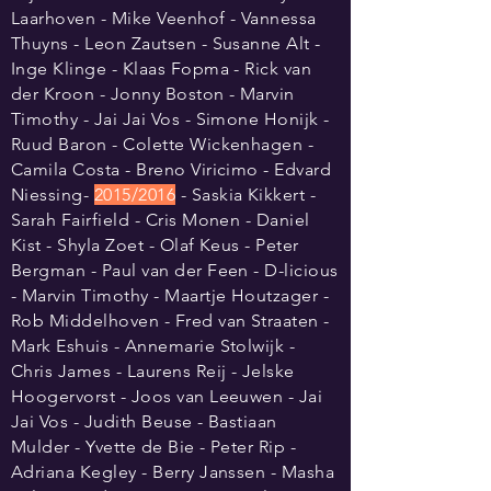
Laarhoven - Mike Veenhof - Vannessa
Thuyns - Leon Zautsen - Susanne Alt -
Inge Klinge - Klaas Fopma - Rick van
der Kroon - Jonny Boston - Marvin
Timothy - Jai Jai Vos - Simone Honijk -
Ruud Baron - Colette Wickenhagen -
Camila Costa - Breno Viricimo - Edvard
Niessing-
2015/2016
- Saskia Kikkert -
Sarah Fairfield - Cris Monen - Daniel
Kist - Shyla Zoet - Olaf Keus - Peter
Bergman - Paul van der Feen - D-licious
- Marvin Timothy - Maartje Houtzager -
Rob Middelhoven - Fred van Straaten -
Mark Eshuis - Annemarie Stolwijk -
Chris James - Laurens Reij - Jelske
Hoogervorst - Joos van Leeuwen - Jai
Jai Vos - Judith Beuse - Bastiaan
Mulder - Yvette de Bie - Peter Rip -
Adriana Kegley - Berry Janssen - Masha