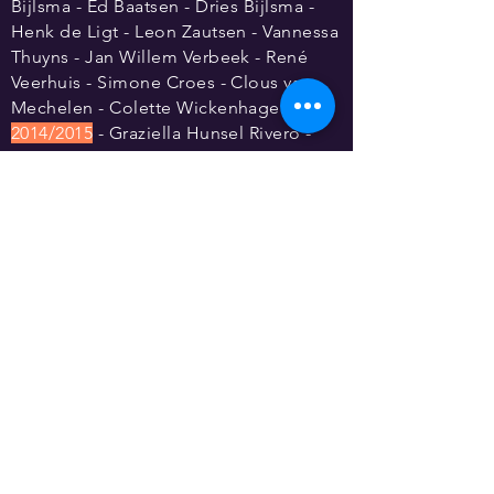
Bijlsma - Ed Baatsen - Dries Bijlsma -
Henk de Ligt - Leon Zautsen - Vannessa
Thuyns - Jan Willem Verbeek - René
Veerhuis - Simone Croes - Clous van
Mechelen - Colette Wickenhagen -
2014/2015
- Graziella Hunsel Rivero -
Heidy Crooymans - Leon Zautsen -
Ruud Baron - Olaf Keus -
Joos
van
Leeuwen - Shyla Zoet - Bart Voncken -
Michèle Karamat Ali - Astrid Akse -
Joost Kesselaar - Peter Bergman -
Susan Ganser - Thaïsa Olivia - Christian
Doepke - Sven Schuster - Deborah J.
Carter - Mark van der Feen - Mark
Zandveld - Mariske Hekkenberg -
Jonny Boston - Jai Jai Vos - Rudy
Bennett - Isabel Zoeteweij - Bastiaan
Mulders - Simone Croes - Victoria Nicol
- Tim Welvaars - Heidy Crooymans -
Peter Douglas - Marcel Schimscheimer