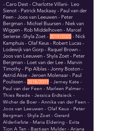
- Caro Dest - Charlotte Villani- Leo
Sienot -
Patrick Mackaay - Paul van der
Feen - Joos van Leeuwen - Peter
Bergman - Michiel Buursen - Niek van
Wiggen - Rob Middelhoven - Marcel
Serierse -Shyla Zoet -
- Nick
2
019
/
2020
Kamphuis - Olaf Keus - Robert Lucas -
Lodewijk van Gorp - Raquel Brown -
Joos van Leeuwen - Shyla Zoet - Peter
Bergman - Loet van der Le
e - Marvin
Timothy - Pip Alblas - Jonny Boston -
Astrid Akse - Jeroen Molenaar - Paul
Poulissen
-
2018/2019
- Jerney Kate -
Paul van der Feen - Marleen Palmer -
Thies Reede - Jessica Erdtsieck -
Wicher de Boer - Annika
van
der Feen
-
Joos van Leeuwen - Olaf Keus - Peter
Bergman - Shyla Zoet - Gerard
Alderliefste - Maria Eldering - Evita
Tjon A Ten - Bastiaan Mulder - Ariana