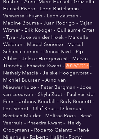
Boston - Anne-Marie Hunsel - Graziella
Hunsel Rivero - Leon Bartelsman -
Vannessa Thuyns - Leon Zautsen -
Medine Bouma - Juan Rodrigo - Cajan
Witmer - Erik Kooger - Guillaume Ortet
- Tyra - Joke van der Hoek - Marcella
Wisbrun - Marcel Serierse - Marcel
Schimscheimer - Dennis Kivit - Pip
Alblas - Jelske Hoogervorst - Marvin
Timothy - Phaedra Kwant -
2016/2017
-
Nathaly Masclé - Jelske Hoogervorst -
Michiel Buursen - Arno van
Nieuwenhuize - Peter Bergman - Joos
van Leeuwen - Shyla Zoet - Paul van der
Feen - Johnny Kendall - Rudy Bennett -
Leo Sienot - Olaf Keus - D-licious -
Bastiaan Mulder - Melissa Roos - René
Veerhuis - Phaedra Kwant - Heidy
Crooymans - Roberto Galanto - René
Nijenhuis - Roberto Haliffi - Romy