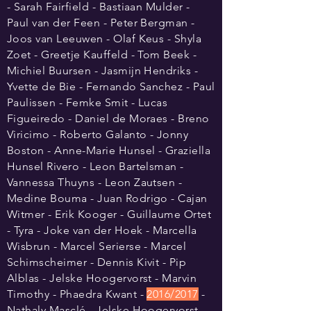
- Sarah Fairfield - Bastiaan Mulder -
Paul van der Feen - Peter Bergman -
Joos van Leeuwen - Olaf Keus - Shyla
Zoet - Greetje Kauffeld - Tom Beek -
Michiel Buursen - Jasmijn Hendriks -
Yvette de Bie - Fernando Sanchez - Paul
Paulissen - Femke Smit - Lucas
Figueiredo - Daniel de Moraes - Breno
Viricimo - Roberto Galanto - Jonny
Boston - Anne-Marie Hunsel - Graziella
Hunsel Rivero - Leon Bartelsman -
Vannessa Thuyns - Leon Zautsen -
Medine Bouma - Juan Rodrigo - Cajan
Witmer - Erik Kooger - Guillaume Ortet
- Tyra - Joke van der Hoek - Marcella
Wisbrun - Marcel Serierse - Marcel
Schimscheimer - Dennis Kivit - Pip
Alblas - Jelske Hoogervorst - Marvin
Timothy - Phaedra Kwant -
2016/2017
-
Nathaly Masclé - Jelske Hoogervorst -