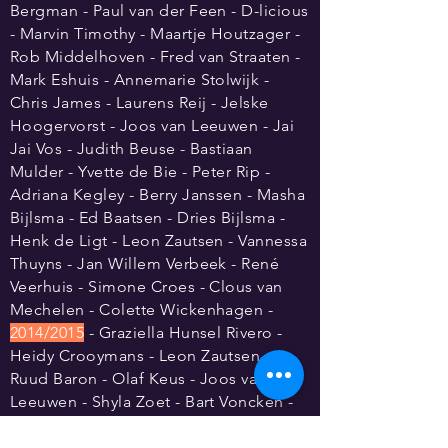
Bergman - Paul van der Feen - D-licious
- Marvin Timothy - Maartje Houtzager -
Rob Middelhoven - Fred van Straaten -
Mark Eshuis - Annemarie Stolwijk -
Chris James - Laurens Reij - Jelske
Hoogervorst - Joos van Leeuwen - Jai
Jai Vos - Judith Beuse - Bastiaan
Mulder - Yvette de Bie - Peter Rip -
Adriana Kegley - Berry Janssen - Masha
Bijlsma - Ed Baatsen - Dries Bijlsma -
Henk de Ligt - Leon Zautsen - Vannessa
Thuyns - Jan Willem Verbeek - René
Veerhuis - Simone Croes - Clous van
Mechelen - Colette Wickenhagen -
2014/2015
- Graziella Hunsel Rivero -
Heidy Crooymans - Leon Zautsen -
Ruud Baron - Olaf Keus -
Joos
van
Leeuwen - Shyla Zoet - Bart Voncken -
Michèle Karamat Ali - Astrid Akse -
Joost Kesselaar - Peter Bergman -