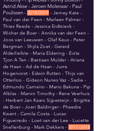
Astrid Akse - Jeroen Molenaar - Paul
Poulissen
-
2018/2019
- Jerney Kate -
Paul van der Feen - Marleen Palmer -
Thies Reede - Jessica Erdtsieck -
Wicher de Boer - Annika
van
der Feen
-
Joos van Leeuwen - Olaf Keus - Peter
Bergman - Shyla Zoet - Gerard
Alderliefste - Maria Eldering - Evita
Tjon A Ten - Bastiaan Mulder - Ariana
de Haan - Ad de Haan - Jurre
Hogervorst - Edwin Rutten - Thijs van
Otterloo - Gideon Nunes Vaz - Sadie -
Edmundo Carneiro - Mario Bakuna - Pip
Alblas - Marvin Timothy - Rene Veerhuis
- Herbert Jan Kaars Sijpesteijn - Brigitte
de Boer - Joeri Baldinger - Phaedra
Kwant - Camila Costa - Lucas
Figueiredo - Loet van der Lee - Lucette
Snellenburg - Mark Dekkers -
2017/2018