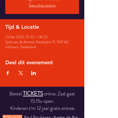
See other events
Tijd & Locatie
23 feb 2020, 15:30 – 18:00
Sjiek aan de Amstel, Marktplein 11, 1421 AC
Uithoorn, Nederland
Deel dit evenement
TICKETS
Bestel
online. Zaal gaat
15.15u open.
Kinderen t/m 12 jaar gratis entree.
2
02
0/20
25
Paul Poulissen -Yvette de Bie -