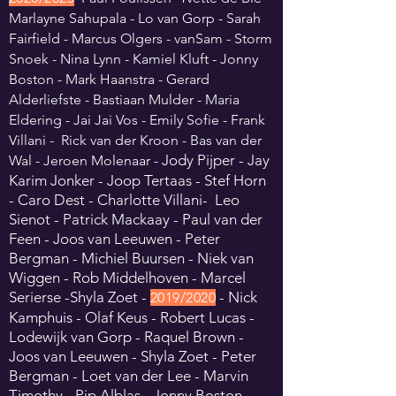
Marlayne Sahupala - Lo van Gorp - Sarah
Fairfield - Marcus Olgers - vanSam - Storm
Snoek - Nina Lynn - Kamiel Kluft - Jonny
Boston - Mark Haanstra - Gerard
Alderliefste - Bastiaan Mulder - Maria
Eldering - Jai Jai Vos - Emily Sofie - Frank
Villani - Rick van der Kroon - Bas van der
Jody Pijper - Jay
Wal - Jeroen Molenaar -
Karim Jonker -
Joop Tertaas - Stef Horn
- Caro Dest - Charlotte Villani- Leo
Sienot -
Patrick Mackaay - Paul van der
Feen - Joos van Leeuwen - Peter
Bergman - Michiel Buursen - Niek van
Wiggen - Rob Middelhoven - Marcel
Serierse -Shyla Zoet -
- Nick
2
019
/
2020
Kamphuis - Olaf Keus - Robert Lucas -
Lodewijk van Gorp - Raquel Brown -
Joos van Leeuwen - Shyla Zoet - Peter
Bergman - Loet van der Le
e - Marvin
Timothy - Pip Alblas - Jonny Boston -