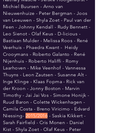
Michiel Buursen - Arno van
Nieuwenhuize - Peter Bergman - Joos
van Leeuwen - Shyla Zoet - Paul van der
Feen - Johnny Kendall - Rudy Bennett -
Leo Sienot - Olaf Keus - D-licious -
Bastiaan Mulder - Melissa Roos - René
Veerhuis - Phaedra Kwant - Heidy
Crooymans - Roberto Galanto - René
Nijenhuis - Roberto Haliffi - Romy
Laarhoven - Mike Veenhof - Vannessa
Thuyns - Leon Zautsen - Susanne Alt -
Inge Klinge - Klaas Fopma - Rick van
der Kroon - Jonny Boston - Marvin
Timothy - Jai Jai Vos - Simone Honijk -
Ruud Baron - Colette Wickenhagen -
Camila Costa - Breno Viricimo - Edvard
Niessing-
2015/2016
- Saskia Kikkert -
Sarah Fairfield - Cris Monen - Daniel
Kist - Shyla Zoet - Olaf Keus - Peter