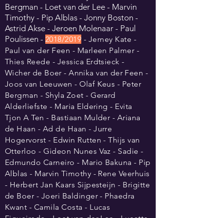
Bergman - Loet van der Le
e - Marvin
Timothy - Pip Alblas - Jonny Boston -
Astrid Akse - Jeroen Molenaar - Paul
Poulissen
-
2018/2019
- Jerney Kate -
Paul van der Feen - Marleen Palmer -
Thies Reede - Jessica Erdtsieck -
Wicher de Boer - Annika
van
der Feen
-
Joos van Leeuwen - Olaf Keus - Peter
Bergman - Shyla Zoet - Gerard
Alderliefste - Maria Eldering - Evita
Tjon A Ten - Bastiaan Mulder - Ariana
de Haan - Ad de Haan - Jurre
Hogervorst - Edwin Rutten - Thijs van
Otterloo - Gideon Nunes Vaz - Sadie -
Edmundo Carneiro - Mario Bakuna - Pip
Alblas - Marvin Timothy - Rene Veerhuis
- Herbert Jan Kaars Sijpesteijn - Brigitte
de Boer - Joeri Baldinger - Phaedra
Kwant - Camila Costa - Lucas