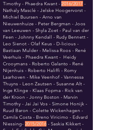
Timothy - Phaedra Kwant -
2016/2017
-
Nathaly Masclé - Jelske Hoogervorst -
Michiel Buursen - Arno van
Nieuwenhuize - Peter Bergman - Joos
van Leeuwen - Shyla Zoet - Paul van der
Feen - Johnny Kendall - Rudy Bennett -
Leo Sienot - Olaf Keus - D-licious -
Bastiaan Mulder - Melissa Roos - René
Veerhuis - Phaedra Kwant - Heidy
Crooymans - Roberto Galanto - René
Nijenhuis - Roberto Haliffi - Romy
Laarhoven - Mike Veenhof - Vannessa
Thuyns - Leon Zautsen - Susanne Alt -
Inge Klinge - Klaas Fopma - Rick van
der Kroon - Jonny Boston - Marvin
Timothy - Jai Jai Vos - Simone Honijk -
Ruud Baron - Colette Wickenhagen -
Camila Costa - Breno Viricimo - Edvard
Niessing-
2015/2016
- Saskia Kikkert -