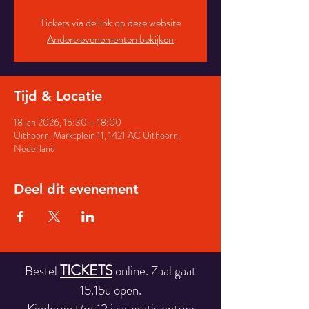
Tickets via de link op deze website
Andere evenementen bekijken
Tijd & Locatie
18 jan 2026, 15:30 – 18:00
Uithoorn, Marktplein 11, 1421 AC Uithoorn,
Nederland
Deel dit evenement
TICKETS
Bestel
online. Zaal gaat
15.15u open.
Kinderen t/m 12 jaar gratis entree.