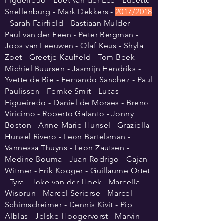
Figueiredo - Loet van der Lee - Lucette
Snellenburg - Mark Dekkers -
2017/2018
- Sarah Fairfield - Bastiaan Mulder -
Paul van der Feen - Peter Bergman -
Joos van Leeuwen - Olaf Keus - Shyla
Zoet - Greetje Kauffeld - Tom Beek -
Michiel Buursen - Jasmijn Hendriks -
Yvette de Bie - Fernando Sanchez - Paul
Paulissen - Femke Smit - Lucas
Figueiredo - Daniel de Moraes - Breno
Viricimo - Roberto Galanto - Jonny
Boston - Anne-Marie Hunsel - Graziella
Hunsel Rivero - Leon Bartelsman -
Vannessa Thuyns - Leon Zautsen -
Medine Bouma - Juan Rodrigo - Cajan
Witmer - Erik Kooger - Guillaume Ortet
- Tyra - Joke van der Hoek - Marcella
Wisbrun - Marcel Serierse - Marcel
Schimscheimer - Dennis Kivit - Pip
Alblas - Jelske Hoogervorst - Marvin