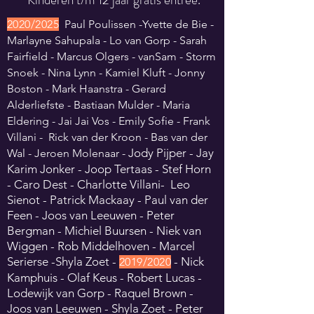
2
02
0/20
25
Paul Poulissen -Yvette de Bie -
Marlayne Sahupala - Lo van Gorp - Sarah
Fairfield - Marcus Olgers - vanSam - Storm
Snoek - Nina Lynn - Kamiel Kluft - Jonny
Boston - Mark Haanstra - Gerard
Alderliefste - Bastiaan Mulder - Maria
Eldering - Jai Jai Vos - Emily Sofie - Frank
Villani - Rick van der Kroon - Bas van der
Jody Pijper - Jay
Wal - Jeroen Molenaar -
Karim Jonker -
Joop Tertaas - Stef Horn
- Caro Dest - Charlotte Villani- Leo
Sienot -
Patrick Mackaay - Paul van der
Feen - Joos van Leeuwen - Peter
Bergman - Michiel Buursen - Niek van
Wiggen - Rob Middelhoven - Marcel
Serierse -Shyla Zoet -
- Nick
2
019
/
2020
Kamphuis - Olaf Keus - Robert Lucas -
Lodewijk van Gorp - Raquel Brown -
Joos van Leeuwen - Shyla Zoet - Peter