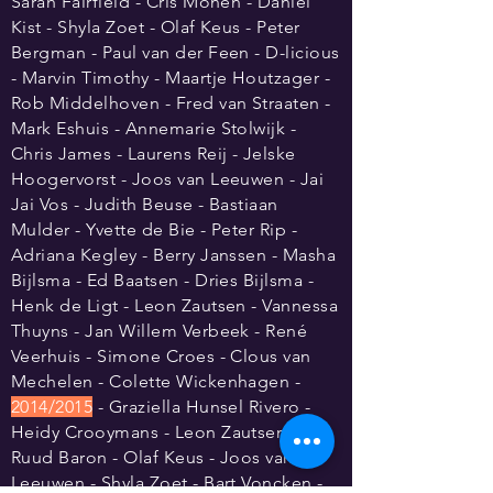
Sarah Fairfield - Cris Monen - Daniel
Kist - Shyla Zoet - Olaf Keus - Peter
Bergman - Paul van der Feen - D-licious
- Marvin Timothy - Maartje Houtzager -
Rob Middelhoven - Fred van Straaten -
Mark Eshuis - Annemarie Stolwijk -
Chris James - Laurens Reij - Jelske
Hoogervorst - Joos van Leeuwen - Jai
Jai Vos - Judith Beuse - Bastiaan
Mulder - Yvette de Bie - Peter Rip -
Adriana Kegley - Berry Janssen - Masha
Bijlsma - Ed Baatsen - Dries Bijlsma -
Henk de Ligt - Leon Zautsen - Vannessa
Thuyns - Jan Willem Verbeek - René
Veerhuis - Simone Croes - Clous van
Mechelen - Colette Wickenhagen -
2014/2015
- Graziella Hunsel Rivero -
Heidy Crooymans - Leon Zautsen -
Ruud Baron - Olaf Keus -
Joos
van
Leeuwen - Shyla Zoet - Bart Voncken -