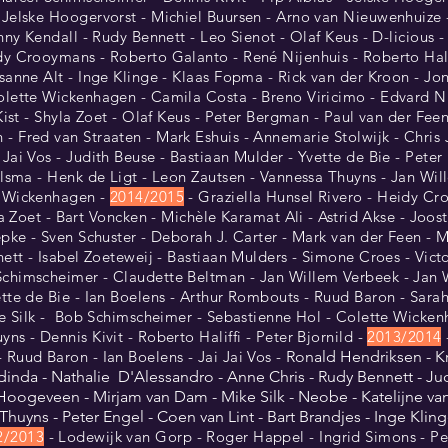
 Jelske Hoogervorst - Michiel Buursen - Arno van Nieuwenhuize
nny Kendall - Rudy Bennett - Leo Sienot - Olaf Keus - D-licious 
y Crooymans - Roberto Galanto - René Nijenhuis - Roberto Hal
sanne Alt - Inge Klinge - Klaas Fopma - Rick van der Kroon - Jon
olette Wickenhagen - Camila Costa - Breno Viricimo - Edvard N
Kist - Shyla Zoet - Olaf Keus - Peter Bergman - Paul van der Feen
 Fred van Straaten - Mark Eshuis - Annemarie Stolwijk - Chris J
ai Vos - Judith Beuse - Bastiaan Mulder - Yvette de Bie - Peter 
jlsma - Henk de Ligt - Leon Zautsen - Vannessa Thuyns - Jan Wi
e Wickenhagen -
2014/2015
- Graziella Hunsel Rivero - Heidy C
 Zoet - Bart Voncken - Michèle Karamat Ali - Astrid Akse - Joos
epke - Sven Schuster - Deborah J. Carter - Mark van der Feen -
nett - Isabel Zoeteweij - Bastiaan Mulders - Simone Croes - Vict
chimscheimer - Claudette Beltman - Jan Willem Verbeek - Jan W
tte de Bie - Ian Boelens - Arthur Rombouts - Ruud Baron - Sarah 
ke Silk - Bob Schimscheimer - Sebastienne Hol - Colette Wickenh
s - Dennis Kivit - Roberto Haliffi - Peter Bjornild -
2013/2014
Ruud Baron - Ian Boelens - Jai Jai Vos -
Ronald Hendriksen - Kri
dinda - Nathalie D'Alessandro - Anne Chris - Rudy Bennett - Ju
Hoogeveen - Mirjam van Dam - Mike Silk - Neobe - Katelijne van
huyns - Peter Engel - Coen van Lint - Bart Brandjes - Inge Kling
2/2013
- Lodewijk van Gorp - Roger Happel - Ingrid Simons - Pete