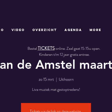
TO
VIDEO
OVERZICHT
AGENDA
More
TICKETS
Bestel
online. Zaal gaat 15.15u open.
Kinderen t/m 12 jaar gratis entree.
aan de Amstel maar
zo 15 mrt
  |  
Uithoorn
Live muziek met gastoptredens!
Tickets via de link op deze website .