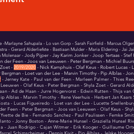
e -Marlayne Sahupala - Lo van Gorp - Sarah Fairfield - Marcus Olger
ra - Gerard Alderliefste - Bastiaan Mulder - Maria Eldering - Jai Jai 
n Molenaar -
Jody Pijper - Jay Karim Jonker -
Joop Tertaas - Stef 
van der Feen - Joos van Leeuwen - Peter Bergman - Michiel Buur
 Zoet -
2
019
/
2020
- Nick Kamphuis - Olaf Keus - Robert Lucas -
r Bergman - Loet van der Le
e - Marvin Timothy - Pip Alblas - Jo
9
- Jerney Kate - Paul van der Feen - Marleen Palmer - Thies Reed
 Leeuwen - Olaf Keus - Peter Bergman - Shyla Zoet - Gerard Alder
aan - Ad de Haan - Jurre Hogervorst - Edwin Rutten - Thijs van 
 Alblas - Marvin Timothy - Rene Veerhuis - Herbert Jan Kaars Sij
sta - Lucas Figueiredo - Loet van der Lee - Lucette Snellenbur
n der Feen - Peter Bergman - Joos van Leeuwen - Olaf Keus - Shy
- Yvette de Bie - Fernando Sanchez - Paul Paulissen - Femke Smit
lanto - Jonny Boston - Anne-Marie Hunsel - Graziella Hunsel Ri
 - Juan Rodrigo - Cajan Witmer - Erik Kooger - Guillaume Ortet
Marcel Schimscheimer - Dennis Kivit - Pip Alblas - Jelske Hooge