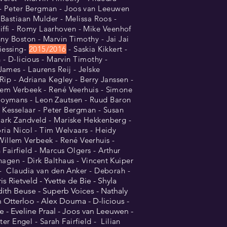
 - Peter Bergman - Joos van Leeuwen
- Bastiaan Mulder - Melissa Roos -
iffi - Romy Laarhoven - Mike Veenhof
ny Boston - Marvin Timothy - Jai Jai
iessing-
2015/2016
- Saskia Kikkert -
 - D-licious - Marvin Timothy -
ames - Laurens Reij - Jelske
Rip - Adriana Kegley - Berry Janssen -
llem Verbeek - René Veerhuis - Simone
rooymans - Leon Zautsen - Ruud Baron
t Kesselaar - Peter Bergman - Susan
 Mark Zandveld - Mariske Hekkenberg -
oria Nicol - Tim Welvaars - Heidy
illem Verbeek - René Veerhuis -
Fairfield - Marcus Olgers - Arthur
agen - Dirk Balthaus - Vincent Kuiper
- Claudia van den Anker - Deborah -
s Rietveld - Yvette de Bie - Shyla
dith Beuse - Superb Voices - Nathaly
 Otterloo - Alex Douma - D-licious -
e - Eveline Praal - Joos van Leeuwen -
r Engel - Sarah Fairfield - Lilian