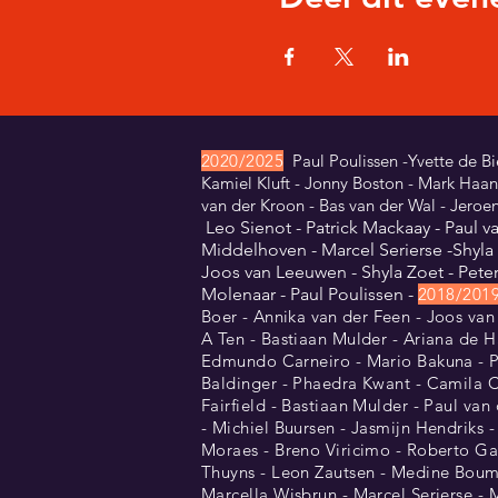
2
02
0/20
25
Paul Poulissen -Yvette de Bi
Kamiel Kluft - Jonny Boston - Mark Haanst
van der Kroon - Bas van der Wal - Jeroe
Leo Sienot -
Patrick Mackaay - Paul 
Middelhoven - Marcel Serierse -Shyla
Joos van Leeuwen - Shyla Zoet - Pete
Molenaar - Paul Poulissen
-
2018/201
Boer - Annika
van
der Feen
- Joos van
A Ten - Bastiaan Mulder - Ariana de H
Edmundo Carneiro - Mario Bakuna - Pip
Baldinger - Phaedra Kwant - Camila Co
Fairfield - Bastiaan Mulder - Paul va
- Michiel Buursen - Jasmijn Hendriks 
Moraes - Breno Viricimo - Roberto Ga
Thuyns - Leon Zautsen - Medine Bouma
Marcella Wisbrun - Marcel Serierse - 