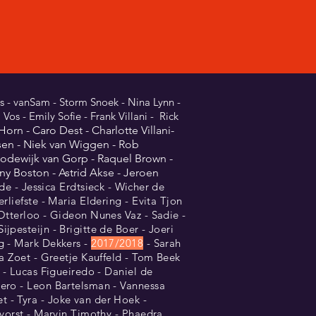
s - vanSam - Storm Snoek - Nina Lynn -
Vos - Emily Sofie - Frank Villani - Rick
Horn - Caro Dest - Charlotte Villani-
sen - Niek van Wiggen - Rob
 Lodewijk van Gorp - Raquel Brown -
nny Boston - Astrid Akse - Jeroen
e - Jessica Erdtsieck -
Wicher de
liefste - Maria Eldering - Evita Tjon
Otterloo - Gideon Nunes Vaz - Sadie -
pesteijn - Brigitte de Boer - Joeri
g - Mark Dekkers -
2017/2018
- Sarah
la Zoet - Greetje Kauffeld - Tom Beek
 - Lucas Figueiredo - Daniel de
vero - Leon Bartelsman - Vannessa
 - Tyra - Joke van der Hoek -
rvorst - Marvin Timothy - Phaedra