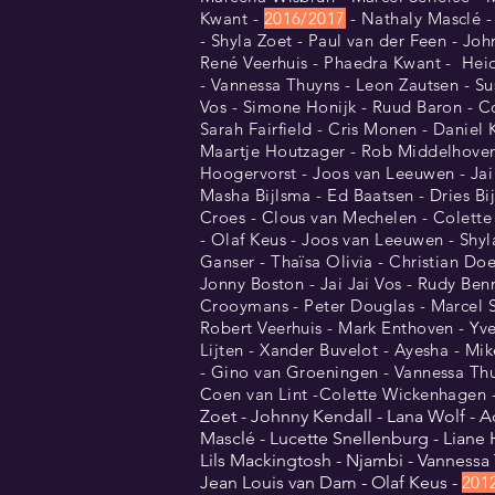
Kwant -
2016/2017
- Nathaly Masclé -
- Shyla Zoet - Paul van der Feen - Joh
René Veerhuis - Phaedra Kwant - Heid
- Vannessa Thuyns - Leon Zautsen - Su
Vos - Simone Honijk - Ruud Baron - C
Sarah Fairfield - Cris Monen - Daniel 
Maartje Houtzager - Rob Middelhoven -
Hoogervorst - Joos van Leeuwen - Jai J
Masha Bijlsma - Ed Baatsen - Dries Bi
Croes - Clous van Mechelen - Colett
- Olaf Keus -
Joos
van Leeuwen - Shyla
Ganser - Thaïsa Olivia - Christian Do
Jonny Boston - Jai Jai Vos - Rudy Ben
Crooymans - Peter Douglas - Marcel S
Robert Veerhuis - Mark Enthoven - Yve
Lijten - Xander Buvelot - Ayesha - Mi
- Gino van Groeningen - Vannessa Thuyn
Coen van Lint -Colette Wickenhagen - 
Zoet - Johnny Kendall - Lana Wolf - A
Masclé - Lucette Snellenburg - Liane 
Lils Mackingtosh - Njambi - Vannessa T
Jean Louis van Dam - Olaf Keus -
201